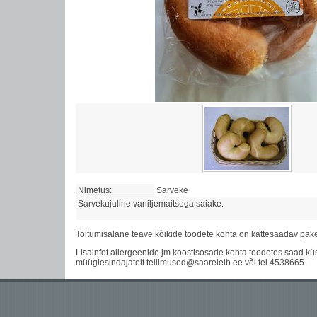
Nimetus:
Sarveke
Sarvekujuline vaniljemaitsega saiake.
Toitumisalane teave kõikide toodete kohta on kättesaadav pake
Lisainfot allergeenide jm koostisosade kohta toodetes saad kü
müügiesindajatelt tellimused@saareleib.ee või tel 4538665.