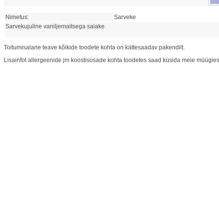
Nimetus:
Sarveke
Sarvekujuline vaniljemaitsega saiake.
Toitumisalane teave kõikide toodete kohta on kättesaadav pakendilt.
Lisainfot allergeenide jm koostisosade kohta toodetes saad küsida meie müügies